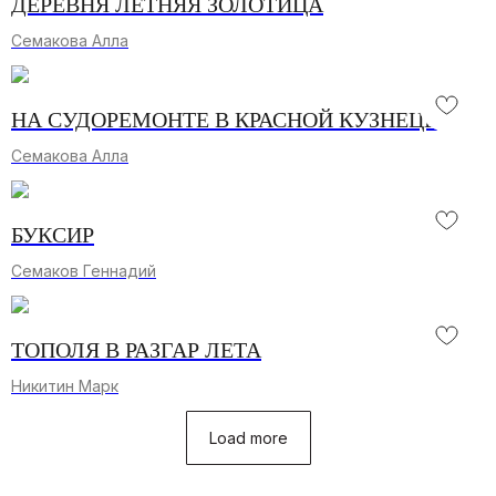
ДЕРЕВНЯ ЛЕТНЯЯ ЗОЛОТИЦА
В данном разделе вы можете приобрести
понравившиеся произведения современного,
классического искусства и графики
Семакова Алла
Подробнее [...]
НА СУДОРЕМОНТЕ В КРАСНОЙ КУЗНЕЦЕ
Семакова Алла
БУКСИР
Семаков Геннадий
ТОПОЛЯ В РАЗГАР ЛЕТА
Контакты
Никитин Марк
info@severmuz.ru
+7 964 291-18-35
Load more
Социальные сети