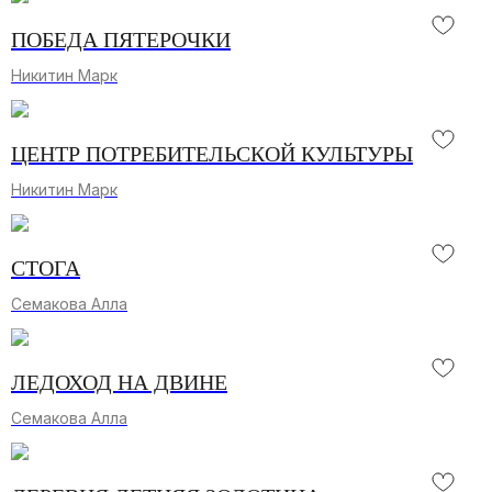
ВИРТУАЛЬНАЯ ГАЛЕРЕЯ ШЕДЕВРОВ
ПОБЕДА ПЯТЕРОЧКИ
ИСКУССТВА О СЕВЕРЕ
Здесь вы найдете избранные картины из наших
Никитин Марк
коллекций, каждое произведение передает
уникальную атмосферу и историю Русского
Севера
ЦЕНТР ПОТРЕБИТЕЛЬСКОЙ КУЛЬТУРЫ
Подробнее [...]
Никитин Марк
СТОГА
Семакова Алла
ЛЕДОХОД НА ДВИНЕ
Семакова Алла
ГАЛЕРЕЯ ИЗОБРАЗИТЕЛЬНОГО
ИСКУССТВА