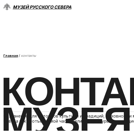
МУЗЕЙ РУССКОГО СЕВЕРА
Главная
/
контакты
КОНТА
МУЗЕЯ
Сохранение для потомков культуры и традиций, духовного и матери
Севера как неотъемлемой части великой культуры многонационально