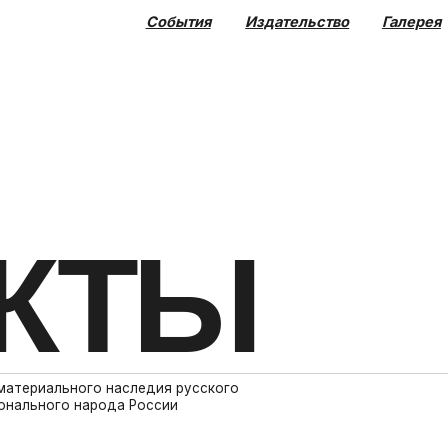
События
Издательство
Галерея
Коллекция
КТЫ
ального наследия русского
го народа России