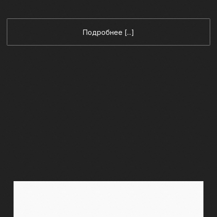
ПРОСВЕТИТЕЛЬСКИЕ
ПРОГРАММЫ МУЗЕЯ
Наш музей занимается просвещением детей всех
возрастов с целью популяризации богатого культурного
наследия Русского Севера среди подрастающего
поколения
Узнать программы [...]
02
03
04
05