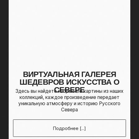
О музее Русского Севера
СОХРАНИМ ДЛЯ
ПОТОМКОВ КУЛЬТУРУ
И ТРАДИЦИИ РУССКОГО
СЕВЕРА
КАК ЧАСТЬ
МНОГОНАЦИОНАЛЬНОГО
НАСЛЕДИЯ РОССИИ
«Музей Русского Севера» задуман как культурно-
просветительский проект для детей и взрослых,
открывающий новый взгляд на забытые и многим
даже неизвестные красоты русской природы,
объекты творчества, зодчества и культурного
наследия