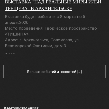
ВЫСТАВКА "НАД РЕАЛЬНЫЕ МИРЫ ИЛЬИ
ТРЕЩЁВА" В АРХАНГЕЛЬСКЕ
Выставка будет работать с 8 марта по 5
апреля.2026
Место проведения: Творческое пространство
«ТИШИНА»
Адрес: г. Архангельск, Соломбала, ул.
Беломорской Флотилии, дом 3
08.03.2026
ВИРТУАЛЬНАЯ ГАЛЕРЕЯ
ШЕДЕВРОВ ИСКУССТВА О
СЕВЕРЕ
Здесь вы найдете избранные картины из наших
коллекций, каждое произведение передает
уникальную атмосферу и историю Русского
Севера
Подробнее [...]