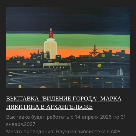
Больше событий и новостей [...]
Издательство музея
ВЫСТАВКА "ВИДЕНИЕ ГОРОДА" МАРКА
НИКИТИНА В АРХАНГЕЛЬСКЕ
ПРЕДСТАВЛЯЕМ
СЕРИЮ
Выставка будет работать с 14 апреля 2026 по 31
января.2027
«АРКТИЧЕСКАЯ
Место проведения: Научная библиотека САФУ
БИБЛИОТЕКА»