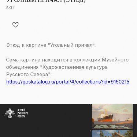
SKU:
Этюд к картине "Угольный причал".
Сама картина находится в коллекции Музейного
объединения "Художественная культура
Контакты
Русского Севера":
info@severmuz.ru
https://goskatalog.ru/portal/#/collections?id=9150215
+7 964 291-18-35
Социальные сети
СОБЫТИЯ
ИЗДАТЕЛЬСТВО