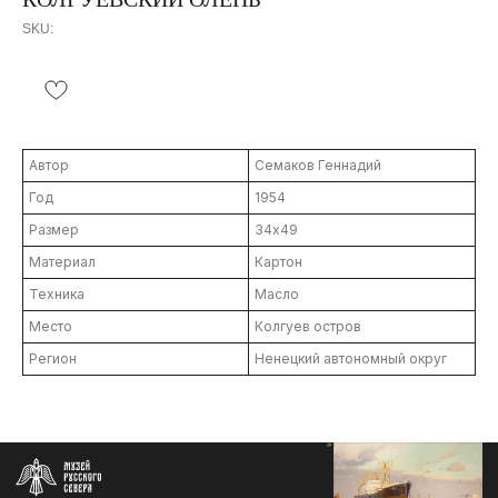
SKU:
Автор
Семаков Геннадий
Год
1954
Размер
34х49
Материал
Картон
Техника
Масло
Контакты
info@severmuz.ru
Место
Колгуев остров
+7 964 291-18-35
Регион
Ненецкий автономный округ
Социальные сети