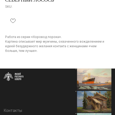
SKU:
Работа из серии «Хоровод порока».
Картина описывает мир мужчины, охваченного вожделением и
идеей безудержного желания контакта с женщинами «чем
Контакты
больше, тем лучше».
info@severmuz.ru
+7 964 291-18-35
Социальные сети
СОБЫТИЯ
ИЗДАТЕЛЬСТВО
ГАЛЕРЕЯ
КОЛЛЕКЦИЯ