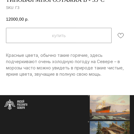
SKU:
Г3
12000,00
р.
купить
Красные цвета, обычно такие горячие, здесь
подчеркивают очень холодную погоду на Севере – в
Контакты
морозы часто можно увидеть в природе такие чистые,
info@severmuz.ru
яркие цвета, звучащие в полную свою мощь.
+7 964 291-18-35
Социальные сети
СОБЫТИЯ
ИЗДАТЕЛЬСТВО