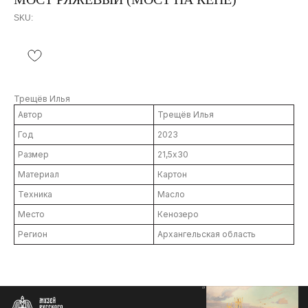
SKU:
Трещёв Илья
Автор
Трещёв Илья
Год
2023
Размер
21,5х30
Материал
Картон
Техника
Масло
Контакты
info@severmuz.ru
Место
Кенозеро
+7 964 291-18-35
Регион
Архангельская область
Социальные сети