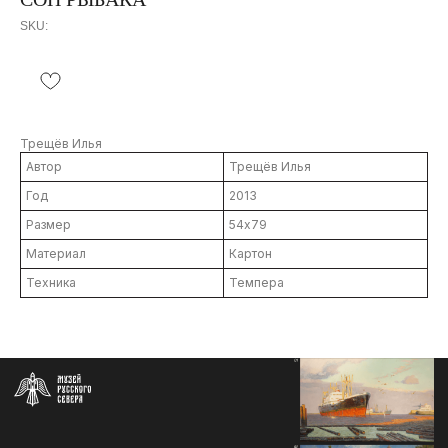
SKU:
Трещёв Илья
Автор
Трещёв Илья
Год
2013
Размер
54х79
Контакты
Материал
Картон
info@severmuz.ru
+7 964 291-18-35
Техника
Темпера
Социальные сети
СОБЫТИЯ