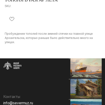
SKU:
Пробуждение тополей после зимней спячки на главной улице
Архангельска, которых раньше было действительно много на
Контакты
улицах.
info@severmuz.ru
+7 964 291-18-35
Социальные сети
СОБЫТИЯ
ИЗДАТЕЛЬСТВО
ГАЛЕРЕЯ
КОЛЛЕКЦИЯ
О МУЗЕЕ