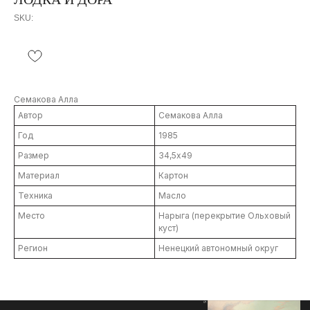
SKU:
Семакова Алла
Автор
Семакова Алла
Год
1985
Размер
34,5х49
Материал
Картон
Техника
Масло
Контакты
Место
Нарыга (перекрытие Ольховый
info@severmuz.ru
куст)
+7 964 291-18-35
Регион
Ненецкий автономный округ
Социальные сети