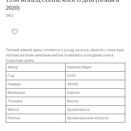
2020)
SKU:
Теплый зимний день готовится к уходу на ночь; вместе с пока еще
теплым желтым закатным небом появились холодные огни в
подъезде дома.
Автор
Никитин Марк
Год
2020
Размер
38х50
Материал
Картон
Контакты
Техника
Масло
info@severmuz.ru
+7 964 291-18-35
Место
Архангельск
Социальные сети
Регион
Архангельская область