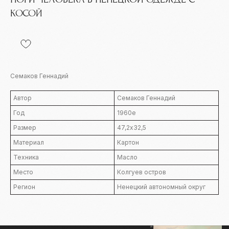
КОСОЙ
Семаков Геннадий
Автор
Семаков Геннадий
Год
1960е
Размер
47,2х32,5
Материал
Картон
Контакты
Техника
Масло
info@severmuz.ru
Место
Колгуев остров
+7 964 291-18-35
Регион
Ненецкий автономный округ
Социальные сети