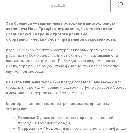
купить
Эта брошюра — ваш личный проводник в многослойную
вселенную Ильи Трещёва, художника, чье творчество
балансирует на грани строгого реализма,
сюрреалистических снов и предельной откровенности.
Издание знакомит с путем мастера: от первых графических
работ,до глубоких живописных высказываний, замешанных на
пастозном масле и темпере. Вы увидите, как академическая
школа, переданная отцом, стала фундаментом для абсолютной
внутренней свободы.
В центре внимания художника всегда остается человек — с его
страхами, надеждами, болью и судьбой на фоне сурового Севера
и исчезающего деревянного Архангельска.
Брошюра проведет вас через три смысловых пространства
экспозиции:
Реализм:
Фундамент мастерства, красота северной
природы и городской среды.
Сюрреализм / Надреализм:
Пространство сна и мифа, где
Контакты