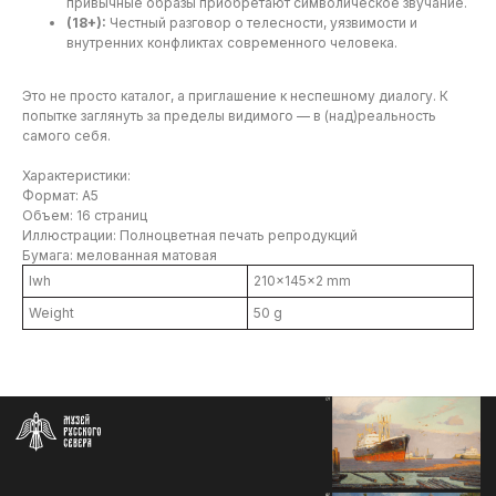
привычные образы приобретают символическое звучание.
info@severmuz.ru
(18+):
Честный разговор о телесности, уязвимости и
+7 964 291-18-35
внутренних конфликтах современного человека.
Социальные сети
Это не просто каталог, а приглашение к неспешному диалогу. К
попытке заглянуть за пределы видимого — в (над)реальность
самого себя.
Характеристики:
СОБЫТИЯ
Формат: А5
ИЗДАТЕЛЬСТВО
Объем: 16 страниц
Иллюстрации: Полноцветная печать репродукций
ГАЛЕРЕЯ
Бумага: мелованная матовая
КОЛЛЕКЦИЯ
lwh
210x145x2 mm
О МУЗЕЕ
Weight
50 g
ПОДДЕРЖАТЬ
КОНТАКТЫ
Использование материалов сайта
Документы музея
Разработка сайта