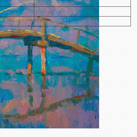
23,5х39
Картон
Масло