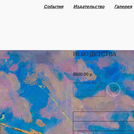
События
Издательство
Галерея
Коллекция
НЕБО ДЕТСТВА
SKU:
КИ11
8500,00
р.
купить
Сагадеев Рашид
Автор
Год