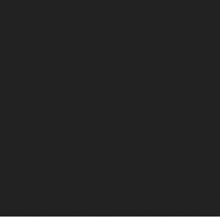
Социальные сети
лов сайта
Документы музея
Разработка сайта