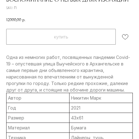
SKU:
Г1
12000,00
р.
купить
Одна из немногих работ, посвященных пандемии Covid-
19 – опустевшая улица Выучейского в Архангельске в
самые первые дни объявленного карантина,
нарисованная по впечатлениям от вынужденной
прогулки по городу. Только редкие прохожие, далекие
друг от друга, и стоящие на обочине дороги машины.
Автор
Никитин Марк
Год
2021
Контакты
Размер
43х61
info@severmuz.ru
+7 964 291-18-35
Материал
Бумага
Социальные сети
Техника
Лайнеры, тушь