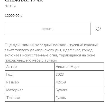
SKU:
Г4
12000,00
р.
купить
Еще один зимний холодный пейзаж – тусклый красный
закат теплого декабрьского дня, идет снег, город
включает искусственные огни, теряющиеся на фоне
покрасневшего неба с тучами.
Автор
Никитин Марк
Год
2023
Контакты
Размер
42х59
info@severmuz.ru
+7 964 291-18-35
Материал
Бумага
Социальные сети
Техника
Гуашь