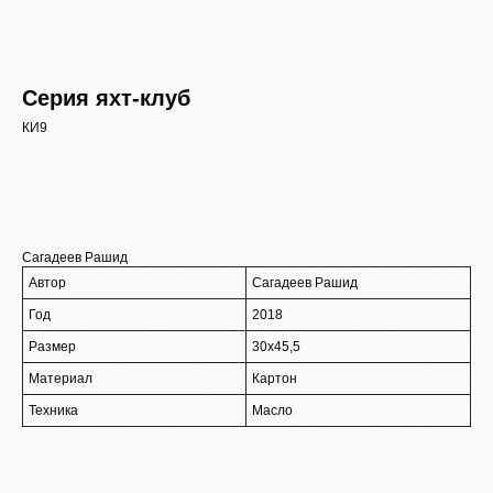
Серия яхт-клуб
КИ9
купить
Сагадеев Рашид
Автор
Сагадеев Рашид
Год
2018
Размер
30х45,5
Материал
Картон
Контакты
info@severmuz.ru
Техника
Масло
+7 964 291-18-35
Социальные сети