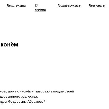
О
Поддержать
Контакты
музее
 конём
уры, дома с «конём», завораживающие своей
 деревянного зодчества.
андры Федоровны Абрамовой.