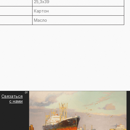
25,3х39
Картон
Масло