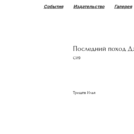
События
Издательство
Галерея
Коллекция
Последний поход Д
СИ9
купить
Трещёв Илья